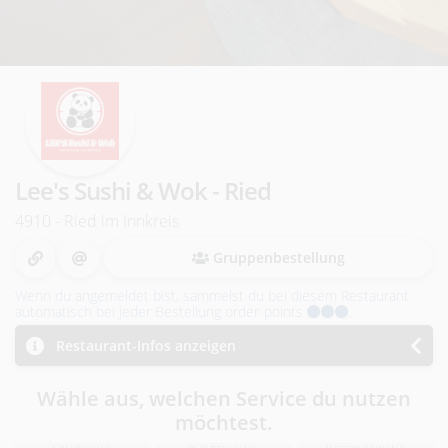
i
n
R
i
Lee's Sushi & Wok - Ried
e
4910 - Ried im Innkreis
d
Gruppenbestellung
i
Wenn du angemeldet bist, sammelst du bei diesem Restaurant
automatisch bei jeder Bestellung order-points
.
.
Restaurant-Infos anzeigen
I
Wähle aus, welchen Service du nutzen
.
möchtest.