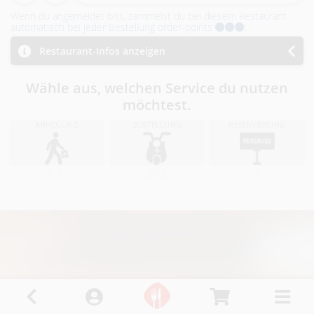
i
Wenn du angemeldet bist, sammelst du bei diesem Restaurant
n
automatisch bei jeder Bestellung order-points
.
Restaurant-Infos anzeigen
R
i
Wähle aus, welchen Service du nutzen
möchtest.
e
ABHOLUNG
ZUSTELLUNG
RESERVIERUNG
d
i
.
I
.