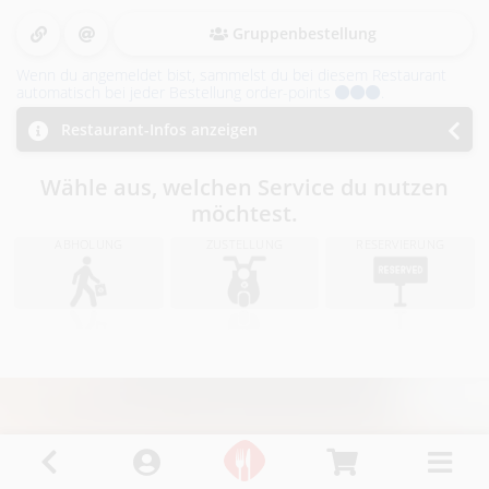
i
Gruppenbestellung
n
Wenn du angemeldet bist, sammelst du bei diesem Restaurant
R
automatisch bei jeder Bestellung order-points
.
i
Restaurant-Infos anzeigen
e
Wähle aus, welchen Service du nutzen
möchtest.
d
ABHOLUNG
ZUSTELLUNG
RESERVIERUNG
i
.
I
.