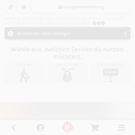
i
Gruppenbestellung
n
Wenn du angemeldet bist, sammelst du bei diesem Restaurant
R
automatisch bei jeder Bestellung order-points
.
Restaurant-Infos anzeigen
i
Wähle aus, welchen Service du nutzen
e
möchtest.
d
ABHOLUNG
ZUSTELLUNG
RESERVIERUNG
i
.
I
.