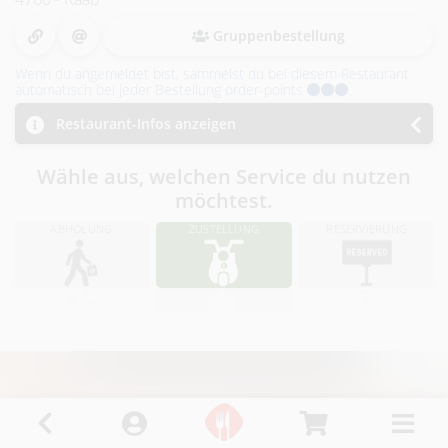
i
n
Gruppenbestellung
Wenn du angemeldet bist, sammelst du bei diesem Restaurant
R
automatisch bei jeder Bestellung order-points
.
i
Restaurant-Infos anzeigen
e
Wähle aus, welchen Service du nutzen
möchtest.
d
ABHOLUNG
ZUSTELLUNG
RESERVIERUNG
i
.
I
.