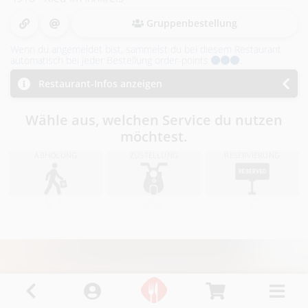
i
n
Gruppenbestellung
Wenn du angemeldet bist, sammelst du bei diesem Restaurant
R
automatisch bei jeder Bestellung order-points
.
i
Restaurant-Infos anzeigen
e
Wähle aus, welchen Service du nutzen
möchtest.
d
ABHOLUNG
ZUSTELLUNG
RESERVIERUNG
i
.
I
.