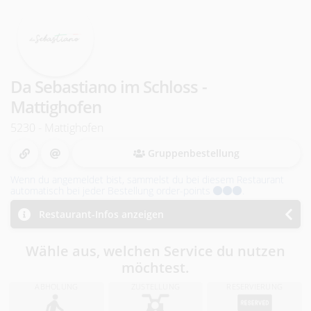
i
n
R
Da Sebastiano im Schloss -
i
Mattighofen
e
5230 - Mattighofen
Gruppenbestellung
d
Wenn du angemeldet bist, sammelst du bei diesem Restaurant
i
automatisch bei jeder Bestellung order-points
.
Restaurant-Infos anzeigen
.
I
Wähle aus, welchen Service du nutzen
möchtest.
.
ABHOLUNG
ZUSTELLUNG
RESERVIERUNG