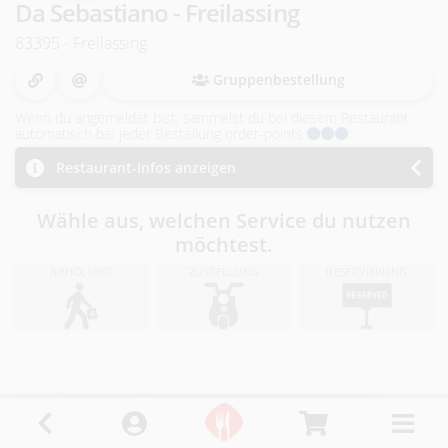
i
Da Sebastiano - Freilassing
n
83395 - Freilassing
R
Gruppenbestellung
Wenn du angemeldet bist, sammelst du bei diesem Restaurant
i
automatisch bei jeder Bestellung order-points
.
e
Restaurant-Infos anzeigen
d
Wähle aus, welchen Service du nutzen
möchtest.
i
ABHOLUNG
ZUSTELLUNG
RESERVIERUNG
.
I
.