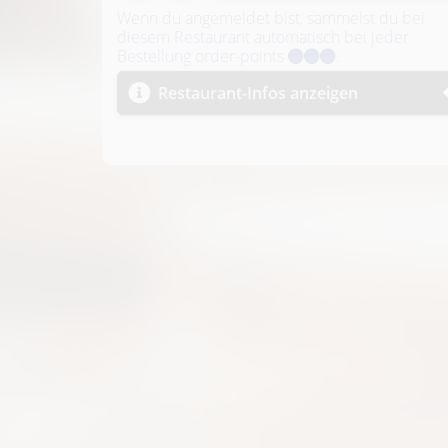
i
Wenn du angemeldet bist, sammelst du bei
diesem Restaurant automatisch bei jeder
n
Bestellung order-points
.
Restaurant-Infos anzeigen
R
i
e
d
i
.
I
.