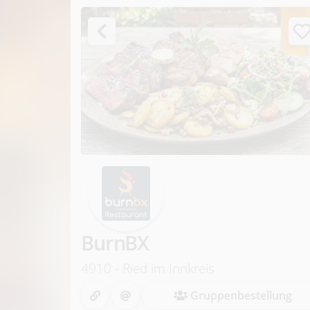
M
i
t
t
BurnBX
a
4910 - Ried im Innkreis
g
Gruppenbestellung