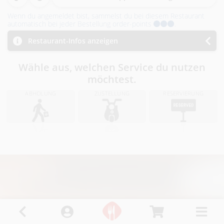
i
Wenn du angemeldet bist, sammelst du bei diesem Restaurant
n
automatisch bei jeder Bestellung order-points
.
R
Restaurant-Infos anzeigen
i
Wähle aus, welchen Service du nutzen
möchtest.
e
ABHOLUNG
ZUSTELLUNG
RESERVIERUNG
d
i
.
I
.