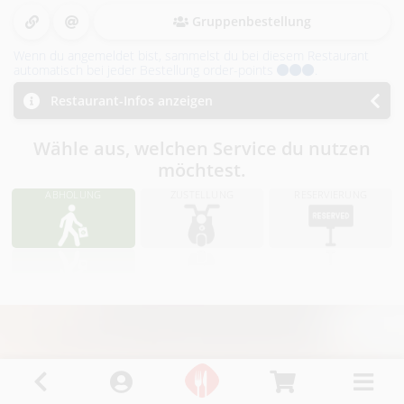
i
Gruppenbestellung
n
Wenn du angemeldet bist, sammelst du bei diesem Restaurant
R
automatisch bei jeder Bestellung order-points
.
Restaurant-Infos anzeigen
i
Wähle aus, welchen Service du nutzen
e
möchtest.
d
ABHOLUNG
ZUSTELLUNG
RESERVIERUNG
i
.
I
.